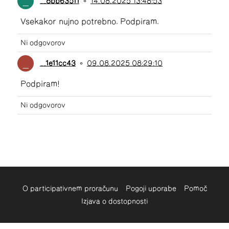
_
__8bb63511
•
14.08.2025 13:48:53
Vsekakor nujno potrebno. Podpiram.
Ni odgovorov
_
__1e11cc43
•
09.08.2025 08:29:10
Podpiram!
Ni odgovorov
O participativnem proračunu
Pogoji uporabe
Pomoč
Izjava o dostopnosti