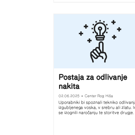
Postaja za odlivanje
nakita
02.06.2025
•
Center Rog: Hiša
Uporabniki bi spoznali tekniko odlivanj
izgubljenega voska, v srebru ali zlatu. I
se izognili naročanju te storitve drugje.