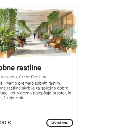
obne rastline
.09.2025
•
Center Rog: Hiša
iši imamo premalo sobnih rastlin.
ne rastline skrbijo za splošno dobro
utje, ker videzno polepšajo prostor, in
oljšujejo zrak.
00 €
izvedeno