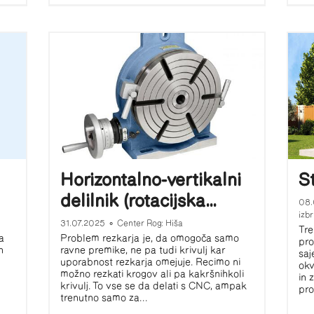
Horizontalno-vertikalni
S
delilnik (rotacijska...
08
izbr
31.07.2025
•
Center Rog: Hiša
Tre
a
Problem rezkarja je, da omogoča samo
pro
n
ravne premike, ne pa tudi krivulj kar
saj
uporabnost rezkarja omejuje. Recimo ni
okv
možno rezkati krogov ali pa kakršnihkoli
in 
krivulj. To vse se da delati s CNC, ampak
pro
trenutno samo za...