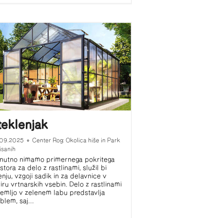
teklenjak
.09.2025
•
Center Rog: Okolica hiše in Park
isanih
nutno nimamo primernega pokritega
stora za delo z rastlinami, služil bi
enju, vzgoji sadik in za delavnice v
iru vrtnarskih vsebin. Delo z rastlinami
zemljo v zelenem labu predstavlja
blem, saj...