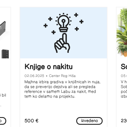
Knjige o nakitu
S
02.06.2025
•
Center Rog: Hiša
05
Majhna izbira gradiva v knjižnicah in nuja,
V h
da se preverijo dejstva ali se pregleda
Sob
reference v samem Labu za nakit, med
poč
 bil
tem ko delamo na projektu.
izb
.
500 €
23
o
izvedeno