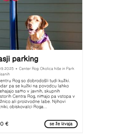
asji parking
09.2025
•
Center Rog: Okolica hiše in Park
isanih
entru Rog so dobrodošli tudi kužki.
dar pa se kužki na povodcu lahko
ehajajo samo v javnih, skupnih
storih Centra Rog, nimajo pa vstopa v
ižnico ali proizvodne labe. Njihovi
tniki, obiskovalci Roga...
0 €
se že izvaja