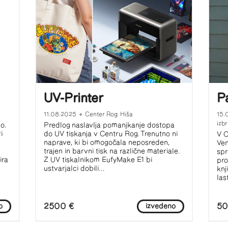
UV-Printer
P
11.08.2025
•
Center Rog: Hiša
15.
izbr
o.
Predlog naslavlja pomanjkanje dostopa
i
do UV tiskanja v Centru Rog. Trenutno ni
V C
naprave, ki bi omogočala neposreden,
Ven
trajen in barvni tisk na različne materiale.
spr
ira
Z UV tiskalnikom EufyMake E1 bi
pro
ustvarjalci dobili...
knj
las
2500 €
50
o
izvedeno